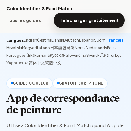
Color Identifier & Paint Match
Tous les guides
Télécharger gratuitement
English
Čeština
Dansk
Deutsch
Español
Suomi
Français
Langues
Hrvatski
Magyar
Italiano
日本語
한국어
Norsk
Nederlands
Polski
Português (BR)
Română
Русский
Slovenčina
Svenska
ไทย
Türkçe
Українська
简体中文
繁體中文
GUIDES COULEUR
GRATUIT SUR IPHONE
App de correspondance
de peinture
Utilisez Color Identifier & Paint Match quand App de