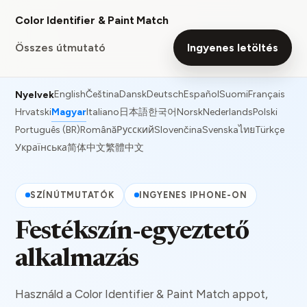
Color Identifier & Paint Match
Összes útmutató
Ingyenes letöltés
English
Čeština
Dansk
Deutsch
Español
Suomi
Français
Nyelvek
Hrvatski
Magyar
Italiano
日本語
한국어
Norsk
Nederlands
Polski
Português (BR)
Română
Русский
Slovenčina
Svenska
ไทย
Türkçe
Українська
简体中文
繁體中文
SZÍNÚTMUTATÓK
INGYENES IPHONE-ON
Festékszín-egyeztető
alkalmazás
Használd a Color Identifier & Paint Match appot,