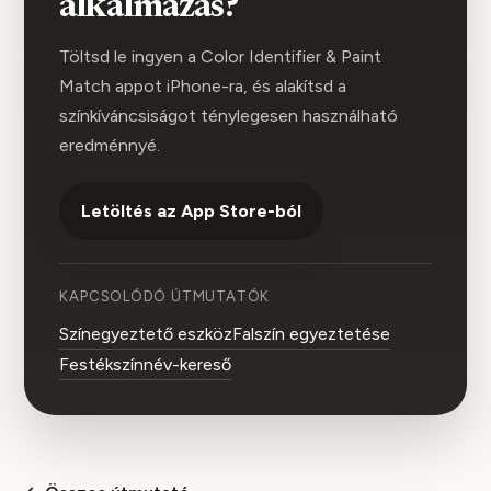
alkalmazás?
Töltsd le ingyen a Color Identifier & Paint
Match appot iPhone-ra, és alakítsd a
színkíváncsiságot ténylegesen használható
eredménnyé.
Letöltés az App Store-ból
KAPCSOLÓDÓ ÚTMUTATÓK
Színegyeztető eszköz
Falszín egyeztetése
Festékszínnév-kereső