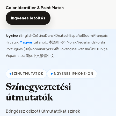
Color Identifier & Paint Match
Ingyenes letöltés
English
Čeština
Dansk
Deutsch
Español
Suomi
Français
Nyelvek
Hrvatski
Magyar
Italiano
日本語
한국어
Norsk
Nederlands
Polski
Português (BR)
Română
Русский
Slovenčina
Svenska
ไทย
Türkçe
Українська
简体中文
繁體中文
SZÍNÚTMUTATÓK
INGYENES IPHONE-ON
Színegyeztetési
útmutatók
Böngéssz célzott útmutatókat színek