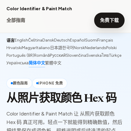
Color Identifier & Paint Match
全部指南
免费下载
English
Čeština
Dansk
Deutsch
Español
Suomi
Français
语言
Hrvatski
Magyar
Italiano
日本語
한국어
Norsk
Nederlands
Polski
Português (BR)
Română
Русский
Slovenčina
Svenska
ไทย
Türkçe
Українська
简体中文
繁體中文
颜色指南
IPHONE 免费
从照片获取颜色 Hex 码
Color Identifier & Paint Match 让 从照片获取颜色
Hex 码 真正可用。轻点一下就能得到精确数值，然后
把结果保存成调色板、规格说明或后续选漆的起点。