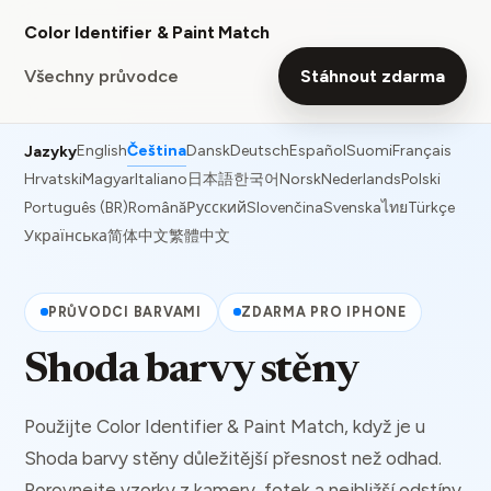
Color Identifier & Paint Match
Všechny průvodce
Stáhnout zdarma
English
Čeština
Dansk
Deutsch
Español
Suomi
Français
Jazyky
Hrvatski
Magyar
Italiano
日本語
한국어
Norsk
Nederlands
Polski
Português (BR)
Română
Русский
Slovenčina
Svenska
ไทย
Türkçe
Українська
简体中文
繁體中文
PRŮVODCI BARVAMI
ZDARMA PRO IPHONE
Shoda barvy stěny
Použijte Color Identifier & Paint Match, když je u
Shoda barvy stěny důležitější přesnost než odhad.
Porovnejte vzorky z kamery, fotek a nejbližší odstíny