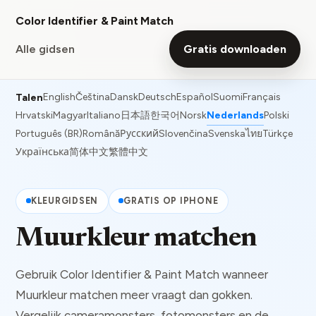
Color Identifier & Paint Match
Alle gidsen
Gratis downloaden
English
Čeština
Dansk
Deutsch
Español
Suomi
Français
Talen
Hrvatski
Magyar
Italiano
日本語
한국어
Norsk
Nederlands
Polski
Português (BR)
Română
Русский
Slovenčina
Svenska
ไทย
Türkçe
Українська
简体中文
繁體中文
KLEURGIDSEN
GRATIS OP IPHONE
Muurkleur matchen
Gebruik Color Identifier & Paint Match wanneer
Muurkleur matchen meer vraagt dan gokken.
Vergelijk cameramonsters, fotomonsters en de