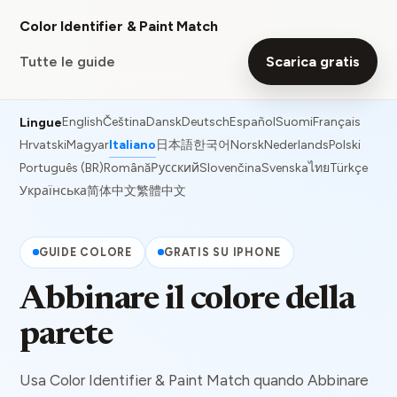
Color Identifier & Paint Match
Tutte le guide
Scarica gratis
English
Čeština
Dansk
Deutsch
Español
Suomi
Français
Lingue
Hrvatski
Magyar
Italiano
日本語
한국어
Norsk
Nederlands
Polski
Português (BR)
Română
Русский
Slovenčina
Svenska
ไทย
Türkçe
Українська
简体中文
繁體中文
GUIDE COLORE
GRATIS SU IPHONE
Abbinare il colore della
parete
Usa Color Identifier & Paint Match quando Abbinare